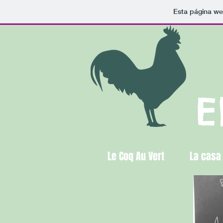
Esta página we
E
Le Coq Au Vert
La casa 