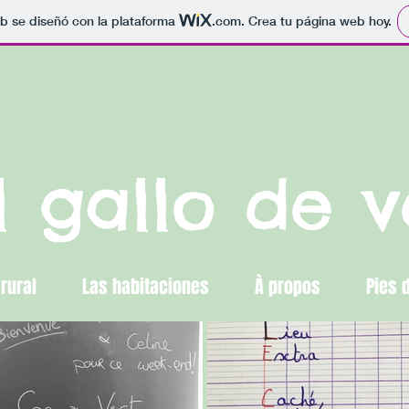
b se diseñó con la plataforma
.com
. Crea tu página web hoy.
l gallo de 
rural
Las habitaciones
À propos
Pies 