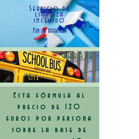
Servicio de
limpieza
incluido
Fin de estancia
Garaje
Camino verde
​Gîte
Esta fórmula al
precio de 120
euros por persona
sobre la base de