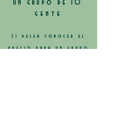
un grupo de 10
gente
Si desea conocer el
precio para un grupo
de menos de 10
personas solicite
presupuesto a través
del formulario de
reserva
NOTAS LEGALES