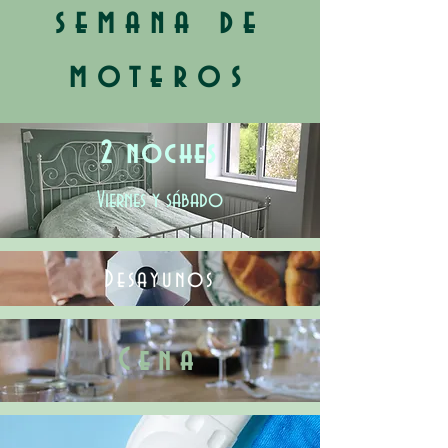
semana de
moteros
2 noches
Viernes y sábado
Desayunos
Cena